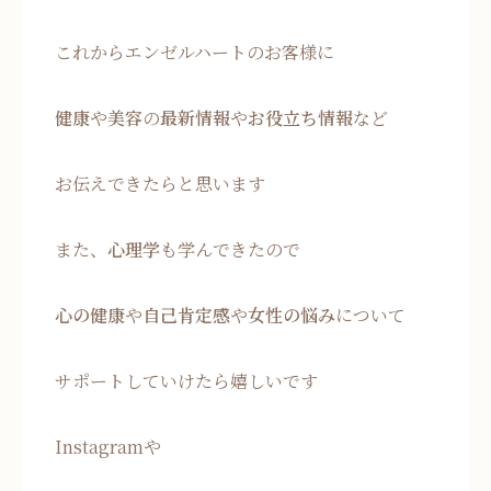
これからエンゼルハートのお客様に
健康
や
美容
の
最新情報
や
お役立ち情報
など
お伝えできたらと思います
また、
心理学
も学んできたので
心の健康
や
自己肯定感
や
女性の悩み
について
サポートしていけたら嬉しいです
Instagramや