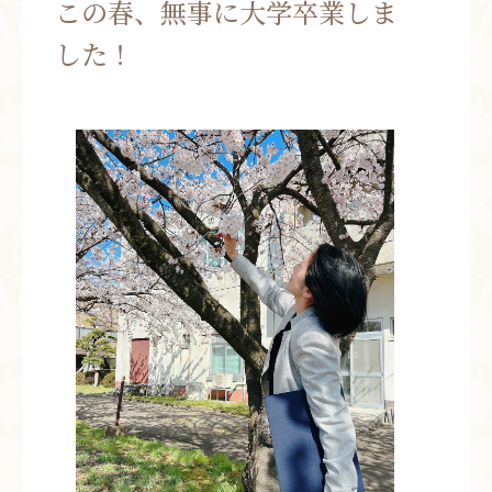
この春、無事に大学卒業しま
お問い合わせ
した！
お知らせ
ブログ
お客様の声
活動実績