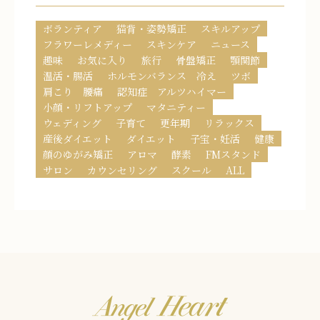
ボランティア
猫背・姿勢矯正
スキルアップ
フラワーレメディー
スキンケア
ニュース
趣味
お気に入り
旅行
骨盤矯正
顎関節
温活・腸活
ホルモンバランス 冷え
ツボ
肩こり 腰痛
認知症 アルツハイマー
小顔・リフトアップ
マタニティー
ウェディング
子育て
更年期
リラックス
産後ダイエット
ダイエット
子宝・妊活
健康
顔のゆがみ矯正
アロマ
酵素
FMスタンド
サロン
カウンセリング
スクール
ALL