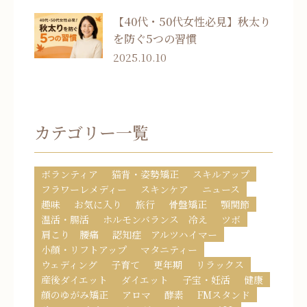
【40代・50代女性必見】秋太り
を防ぐ5つの習慣
2025.10.10
カテゴリー一覧
ボランティア
猫背・姿勢矯正
スキルアップ
フラワーレメディー
スキンケア
ニュース
趣味
お気に入り
旅行
骨盤矯正
顎関節
温活・腸活
ホルモンバランス 冷え
ツボ
肩こり 腰痛
認知症 アルツハイマー
小顔・リフトアップ
マタニティー
ウェディング
子育て
更年期
リラックス
産後ダイエット
ダイエット
子宝・妊活
健康
顔のゆがみ矯正
アロマ
酵素
FMスタンド