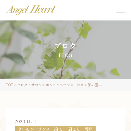
施術をご希望の方
ブログ
カウンセリングをご希望の方へ
BLOG
スクール受講生の方へ
TOP
>
ブログ
>
サロン
>
ホルモンバランス 冷え
>
顔の歪み
LINE
ご予約
2020.11.11
ホルモンバランス 冷え
肩こり 腰痛