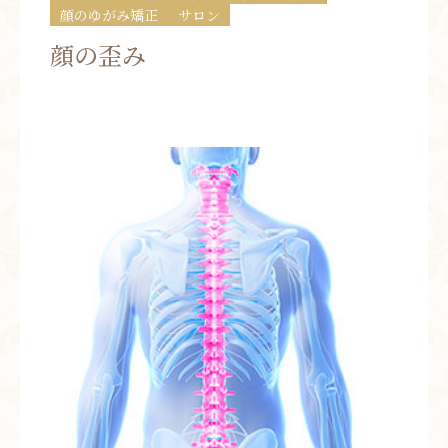
顔のゆがみ矯正
サロン
お問い合わせ
顔の歪み
お知らせ
ブログ
お客様の声
活動実績