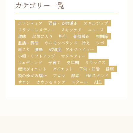
カテゴリー一覧
ボランティア
猫背・姿勢矯正
スキルアップ
フラワーレメディー
スキンケア
ニュース
趣味
お気に入り
旅行
骨盤矯正
顎関節
温活・腸活
ホルモンバランス 冷え
ツボ
肩こり 腰痛
認知症 アルツハイマー
小顔・リフトアップ
マタニティー
ウェディング
子育て
更年期
リラックス
産後ダイエット
ダイエット
子宝・妊活
健康
顔のゆがみ矯正
アロマ
酵素
FMスタンド
サロン
カウンセリング
スクール
ALL