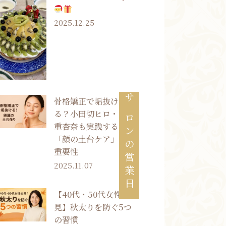
2025.12.25
骨格矯正で垢抜け
サロンの営業日
る？小田切ヒロ・村
重杏奈も実践する
「顔の土台ケア」の
重要性
2025.11.07
【40代・50代女性必
見】秋太りを防ぐ5つ
の習慣