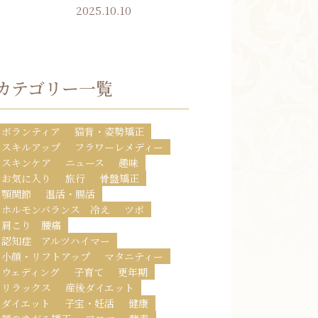
2025.10.10
カテゴリー一覧
ボランティア
猫背・姿勢矯正
スキルアップ
フラワーレメディー
スキンケア
ニュース
趣味
お気に入り
旅行
骨盤矯正
顎関節
温活・腸活
ホルモンバランス 冷え
ツボ
肩こり 腰痛
認知症 アルツハイマー
小顔・リフトアップ
マタニティー
ウェディング
子育て
更年期
リラックス
産後ダイエット
ダイエット
子宝・妊活
健康