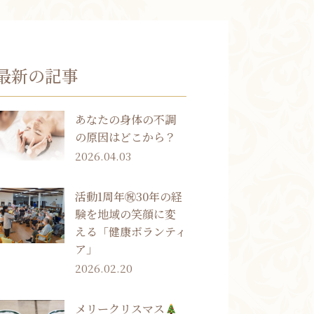
お知らせ
最新の記事
ブログ
お客様の声
あなたの身体の不調
活動実績
の原因はどこから？
2026.04.03
活動1周年㊗30年の経
験を地域の笑顔に変
える「健康ボランティ
ア」
2026.02.20
メリークリスマス