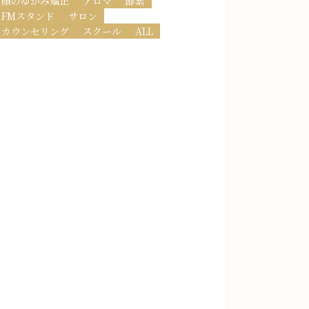
顔のゆがみ矯正
アロマ
酵素
FMスタンド
サロン
カウンセリング
スクール
ALL