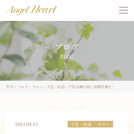
施術をご希望の方
ブログ
カウンセリングをご希望の方へ
BLOG
スクール受講生の方へ
TOP
>
ブログ
>
サロン
>
子宝・妊活
>
不妊治療の前に体質改善を！
LINE
ご予約
2013.04.02
子宝・妊活
サロン