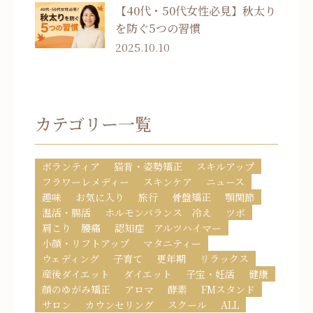
【40代・50代女性必見】秋太り
を防ぐ5つの習慣
2025.10.10
カテゴリー一覧
ボランティア
猫背・姿勢矯正
スキルアップ
フラワーレメディー
スキンケア
ニュース
趣味
お気に入り
旅行
骨盤矯正
顎関節
温活・腸活
ホルモンバランス 冷え
ツボ
肩こり 腰痛
認知症 アルツハイマー
小顔・リフトアップ
マタニティー
ウェディング
子育て
更年期
リラックス
産後ダイエット
ダイエット
子宝・妊活
健康
顔のゆがみ矯正
アロマ
酵素
FMスタンド
サロン
カウンセリング
スクール
ALL