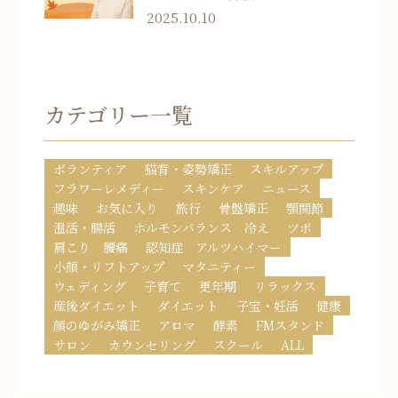
2025.10.10
カテゴリー一覧
ボランティア
猫背・姿勢矯正
スキルアップ
フラワーレメディー
スキンケア
ニュース
趣味
お気に入り
旅行
骨盤矯正
顎関節
温活・腸活
ホルモンバランス 冷え
ツボ
肩こり 腰痛
認知症 アルツハイマー
小顔・リフトアップ
マタニティー
ウェディング
子育て
更年期
リラックス
産後ダイエット
ダイエット
子宝・妊活
健康
顔のゆがみ矯正
アロマ
酵素
FMスタンド
サロン
カウンセリング
スクール
ALL