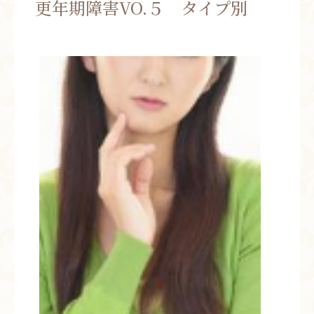
更年期障害VO.５ タイプ別
お問い合わせ
お知らせ
ブログ
お客様の声
活動実績