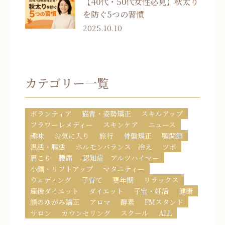
【40代・50代女性必見】秋太り
を防ぐ5つの習慣
2025.10.10
カテゴリー一覧
ボランティア
猫背・姿勢矯正
スキルアップ
フラワーレメディー
スキンケア
ニュース
趣味
お気に入り
旅行
骨盤矯正
顎関節
温活・腸活
ホルモンバランス 冷え
ツボ
肩こり 腰痛
認知症 アルツハイマー
小顔・リフトアップ
マタニティー
ウェディング
子育て
更年期
リラックス
産後ダイエット
ダイエット
子宝・妊活
健康
顔のゆがみ矯正
アロマ
酵素
FMスタンド
サロン
カウンセリング
スクール
ALL