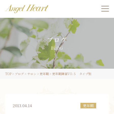
施術をご希望の方
ブログ
カウンセリングをご希望の方へ
BLOG
スクール受講生の方へ
TOP
>
ブログ
>
サロン
>
更年期
>
更年期障害VO.５ タイプ別
LINE
ご予約
2013.04.14
更年期