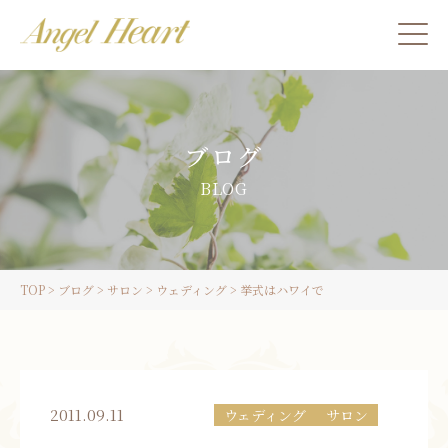
施術をご希望の方
ブログ
カウンセリングをご希望の方へ
BLOG
スクール受講生の方へ
TOP
>
ブログ
>
サロン
>
ウェディング
>
挙式はハワイで
LINE
ご予約
2011.09.11
ウェディング
サロン