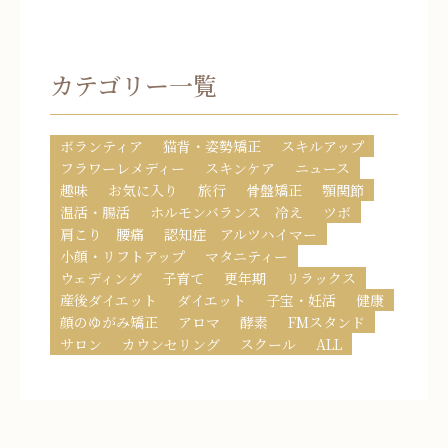
カテゴリー一覧
ボランティア
猫背・姿勢矯正
スキルアップ
フラワーレメディー
スキンケア
ニュース
趣味
お気に入り
旅行
骨盤矯正
顎関節
温活・腸活
ホルモンバランス 冷え
ツボ
肩こり 腰痛
認知症 アルツハイマー
小顔・リフトアップ
マタニティー
ウェディング
子育て
更年期
リラックス
産後ダイエット
ダイエット
子宝・妊活
健康
顔のゆがみ矯正
アロマ
酵素
FMスタンド
サロン
カウンセリング
スクール
ALL