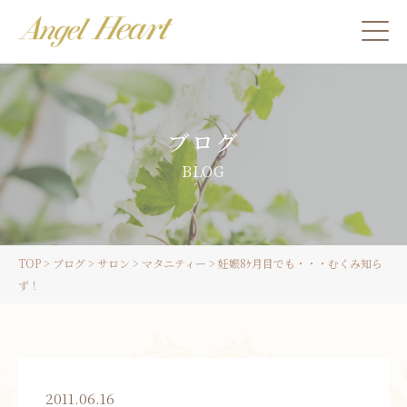
施術をご希望の方
ブログ
カウンセリングをご希望の方へ
BLOG
スクール受講生の方へ
TOP
>
ブログ
>
サロン
>
マタニティー
>
妊娠8ｹ月目でも・・・むくみ知ら
LINE
ず！
ご予約
2011.06.16