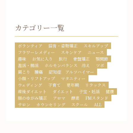
カテゴリー一覧
ボランティア
猫背・姿勢矯正
スキルアップ
フラワーレメディー
スキンケア
ニュース
趣味
お気に入り
旅行
骨盤矯正
顎関節
温活・腸活
ホルモンバランス 冷え
ツボ
肩こり 腰痛
認知症 アルツハイマー
小顔・リフトアップ
マタニティー
ウェディング
子育て
更年期
リラックス
産後ダイエット
ダイエット
子宝・妊活
健康
顔のゆがみ矯正
アロマ
酵素
FMスタンド
サロン
カウンセリング
スクール
ALL