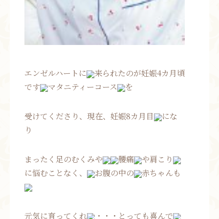
エンゼルハートに
来られたのが妊娠4カ月頃
です
マタニティーコース
を
受けてくださり、現在、妊娠8カ月目
にな
り
まったく足のむくみや
腰痛
や肩こり
に悩むことなく、
お腹の中の
赤ちゃんも
元気に育ってくれ
・・・とっても喜んで