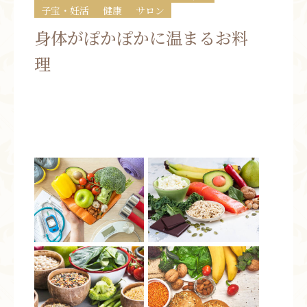
子宝・妊活
健康
サロン
お問い合わせ
身体がぽかぽかに温まるお料
お知らせ
理
ブログ
お客様の声
活動実績