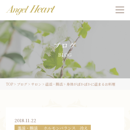
施術をご希望の方
ブログ
カウンセリングをご希望の方へ
BLOG
スクール受講生の方へ
TOP
>
ブログ
>
サロン
>
温活・腸活
>
身体がぽかぽかに温まるお料理
LINE
ご予約
2018.11.22
温活・腸活
ホルモンバランス 冷え