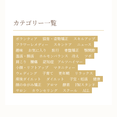
カテゴリー一覧
ボランティア
猫背・姿勢矯正
スキルアップ
フラワーレメディー
スキンケア
ニュース
趣味
お気に入り
旅行
骨盤矯正
顎関節
温活・腸活
ホルモンバランス 冷え
ツボ
肩こり 腰痛
認知症 アルツハイマー
小顔・リフトアップ
マタニティー
ウェディング
子育て
更年期
リラックス
産後ダイエット
ダイエット
子宝・妊活
健康
顔のゆがみ矯正
アロマ
酵素
FMスタンド
サロン
カウンセリング
スクール
ALL