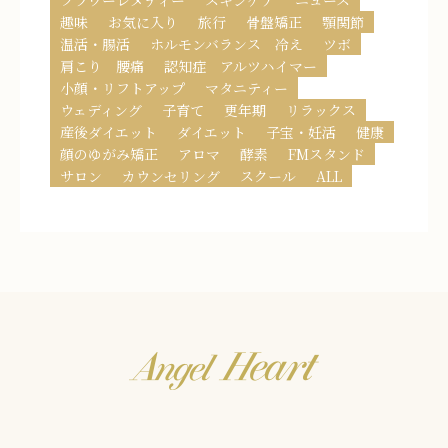
趣味
お気に入り
旅行
骨盤矯正
顎関節
温活・腸活
ホルモンバランス 冷え
ツボ
肩こり 腰痛
認知症 アルツハイマー
小顔・リフトアップ
マタニティー
ウェディング
子育て
更年期
リラックス
産後ダイエット
ダイエット
子宝・妊活
健康
顔のゆがみ矯正
アロマ
酵素
FMスタンド
サロン
カウンセリング
スクール
ALL