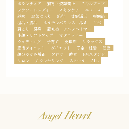
ボランティア
猫背・姿勢矯正
スキルアップ
フラワーレメディー
スキンケア
ニュース
趣味
お気に入り
旅行
骨盤矯正
顎関節
温活・腸活
ホルモンバランス 冷え
ツボ
肩こり 腰痛
認知症 アルツハイマー
小顔・リフトアップ
マタニティー
ウェディング
子育て
更年期
リラックス
産後ダイエット
ダイエット
子宝・妊活
健康
顔のゆがみ矯正
アロマ
酵素
FMスタンド
サロン
カウンセリング
スクール
ALL