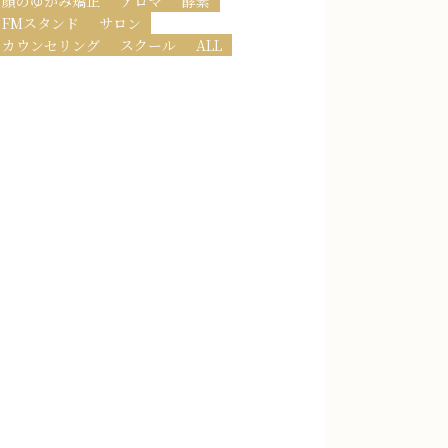
顔のゆがみ矯正
アロマ
酵素
FMスタンド
サロン
カウンセリング
スクール
ALL