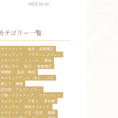
2025.10.10
カテゴリー一覧
ボランティア
猫背・姿勢矯正
スキルアップ
フラワーレメディー
スキンケア
ニュース
趣味
お気に入り
旅行
骨盤矯正
顎関節
温活・腸活
ホルモンバランス 冷え
ツボ
肩こり 腰痛
認知症 アルツハイマー
小顔・リフトアップ
マタニティー
ウェディング
子育て
更年期
リラックス
産後ダイエット
ダイエット
子宝・妊活
健康