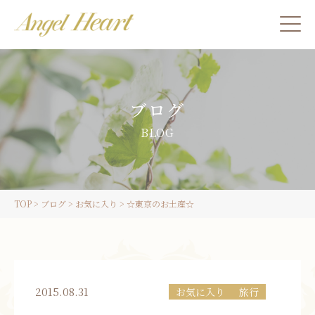
施術をご希望の方
ブログ
カウンセリングをご希望の方へ
BLOG
スクール受講生の方へ
TOP
>
ブログ
>
お気に入り
>
☆東京のお土産☆
LINE
ご予約
2015.08.31
お気に入り
旅行