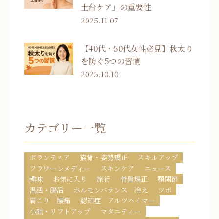
土台ケア」の重要性
2025.11.07
【40代・50代女性必見】秋太り
を防ぐ5つの習慣
2025.10.10
カテゴリー一覧
ボランティア
猫背・姿勢矯正
スキルアップ
フラワーレメディー
スキンケア
ニュース
趣味
お気に入り
旅行
骨盤矯正
顎関節
温活・腸活
ホルモンバランス 冷え
ツボ
肩こり 腰痛
認知症 アルツハイマー
小顔・リフトアップ
マタニティー