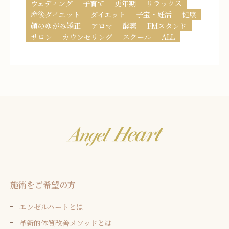
ウェディング
子育て
更年期
リラックス
産後ダイエット
ダイエット
子宝・妊活
健康
顔のゆがみ矯正
アロマ
酵素
FMスタンド
サロン
カウンセリング
スクール
ALL
施術をご希望の方
エンゼルハートとは
革新的体質改善メソッドとは