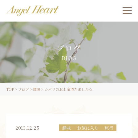
施術をご希望の方
ブログ
カウンセリングをご希望の方へ
BLOG
スクール受講生の方へ
TOP
>
ブログ
>
趣味
>
☆バリのお土産頂きました☆
LINE
ご予約
2013.12.25
趣味
お気に入り
旅行