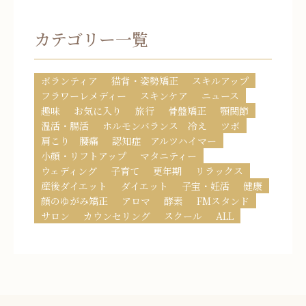
カテゴリー一覧
ボランティア
猫背・姿勢矯正
スキルアップ
フラワーレメディー
スキンケア
ニュース
趣味
お気に入り
旅行
骨盤矯正
顎関節
温活・腸活
ホルモンバランス 冷え
ツボ
肩こり 腰痛
認知症 アルツハイマー
小顔・リフトアップ
マタニティー
ウェディング
子育て
更年期
リラックス
産後ダイエット
ダイエット
子宝・妊活
健康
顔のゆがみ矯正
アロマ
酵素
FMスタンド
サロン
カウンセリング
スクール
ALL