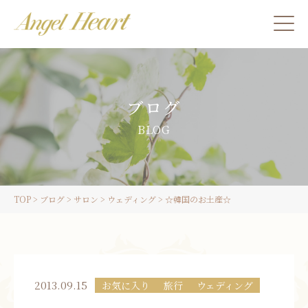
施術をご希望の方
ブログ
カウンセリングをご希望の方へ
BLOG
スクール受講生の方へ
TOP
>
ブログ
>
サロン
>
ウェディング
>
☆韓国のお土産☆
LINE
ご予約
2013.09.15
お気に入り
旅行
ウェディング