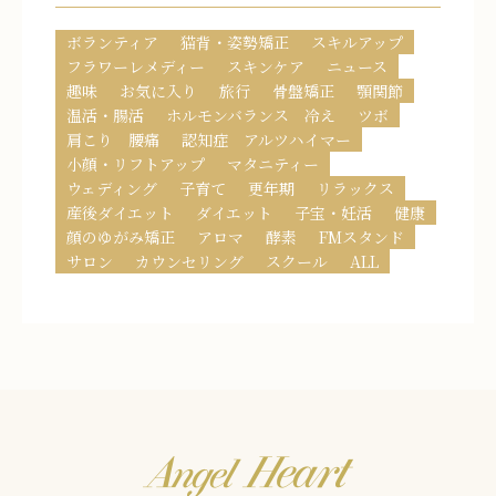
ボランティア
猫背・姿勢矯正
スキルアップ
フラワーレメディー
スキンケア
ニュース
趣味
お気に入り
旅行
骨盤矯正
顎関節
温活・腸活
ホルモンバランス 冷え
ツボ
肩こり 腰痛
認知症 アルツハイマー
小顔・リフトアップ
マタニティー
ウェディング
子育て
更年期
リラックス
産後ダイエット
ダイエット
子宝・妊活
健康
顔のゆがみ矯正
アロマ
酵素
FMスタンド
サロン
カウンセリング
スクール
ALL