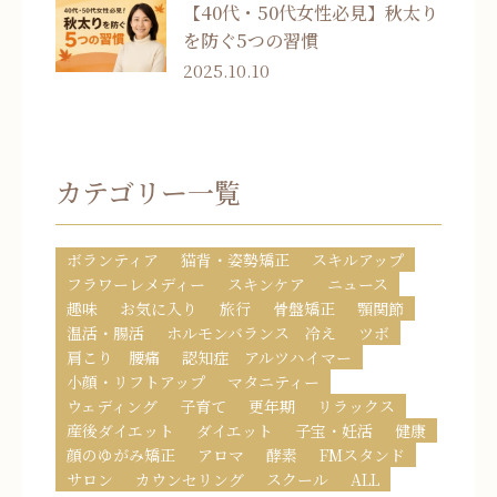
【40代・50代女性必見】秋太り
を防ぐ5つの習慣
2025.10.10
カテゴリー一覧
ボランティア
猫背・姿勢矯正
スキルアップ
フラワーレメディー
スキンケア
ニュース
趣味
お気に入り
旅行
骨盤矯正
顎関節
温活・腸活
ホルモンバランス 冷え
ツボ
肩こり 腰痛
認知症 アルツハイマー
小顔・リフトアップ
マタニティー
ウェディング
子育て
更年期
リラックス
産後ダイエット
ダイエット
子宝・妊活
健康
顔のゆがみ矯正
アロマ
酵素
FMスタンド
サロン
カウンセリング
スクール
ALL