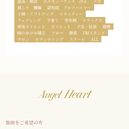
温活・腸活
ホルモンバランス 冷え
ツボ
肩こり 腰痛
認知症 アルツハイマー
小顔・リフトアップ
マタニティー
ウェディング
子育て
更年期
リラックス
産後ダイエット
ダイエット
子宝・妊活
健康
顔のゆがみ矯正
アロマ
酵素
FMスタンド
サロン
カウンセリング
スクール
ALL
施術をご希望の方