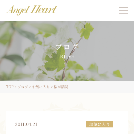
施術をご希望の方
ブログ
カウンセリングをご希望の方へ
BLOG
スクール受講生の方へ
TOP
>
ブログ
>
お気に入り
>
桜が満開！
LINE
ご予約
2011.04.21
お気に入り