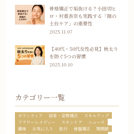
骨格矯正で垢抜ける？小田切ヒ
ロ・村重杏奈も実践する「顔の
土台ケア」の重要性
2025.11.07
【40代・50代女性必見】秋太り
を防ぐ5つの習慣
2025.10.10
カテゴリー一覧
ボランティア
猫背・姿勢矯正
スキルアップ
フラワーレメディー
スキンケア
ニュース
趣味
お気に入り
旅行
骨盤矯正
顎関節