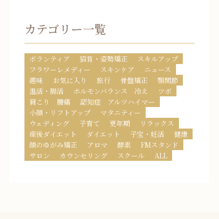
カテゴリー一覧
ボランティア
猫背・姿勢矯正
スキルアップ
フラワーレメディー
スキンケア
ニュース
趣味
お気に入り
旅行
骨盤矯正
顎関節
温活・腸活
ホルモンバランス 冷え
ツボ
肩こり 腰痛
認知症 アルツハイマー
小顔・リフトアップ
マタニティー
ウェディング
子育て
更年期
リラックス
産後ダイエット
ダイエット
子宝・妊活
健康
顔のゆがみ矯正
アロマ
酵素
FMスタンド
サロン
カウンセリング
スクール
ALL