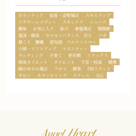
ボランティア
猫背・姿勢矯正
スキルアップ
フラワーレメディー
スキンケア
ニュース
趣味
お気に入り
旅行
骨盤矯正
顎関節
温活・腸活
ホルモンバランス 冷え
ツボ
肩こり 腰痛
認知症 アルツハイマー
小顔・リフトアップ
マタニティー
ウェディング
子育て
更年期
リラックス
産後ダイエット
ダイエット
子宝・妊活
健康
顔のゆがみ矯正
アロマ
酵素
FMスタンド
サロン
カウンセリング
スクール
ALL