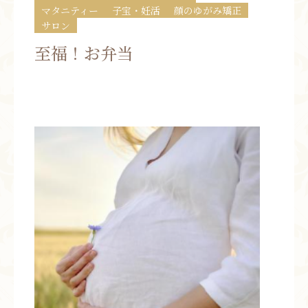
マタニティー
子宝・妊活
顔のゆがみ矯正
お問い合わせ
サロン
至福！お弁当
お知らせ
ブログ
お客様の声
活動実績