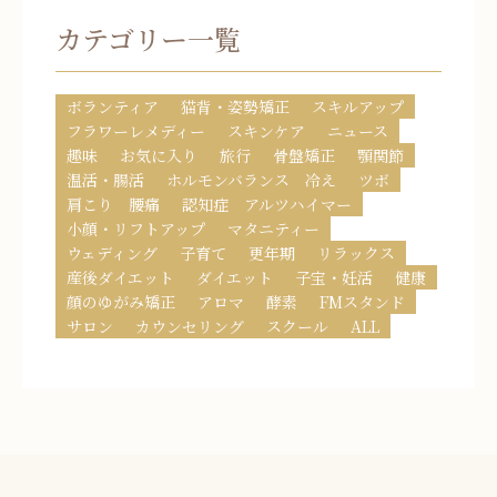
カテゴリー一覧
ボランティア
猫背・姿勢矯正
スキルアップ
フラワーレメディー
スキンケア
ニュース
趣味
お気に入り
旅行
骨盤矯正
顎関節
温活・腸活
ホルモンバランス 冷え
ツボ
肩こり 腰痛
認知症 アルツハイマー
小顔・リフトアップ
マタニティー
ウェディング
子育て
更年期
リラックス
産後ダイエット
ダイエット
子宝・妊活
健康
顔のゆがみ矯正
アロマ
酵素
FMスタンド
サロン
カウンセリング
スクール
ALL