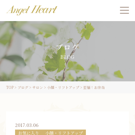
施術をご希望の方
ブログ
カウンセリングをご希望の方へ
BLOG
スクール受講生の方へ
TOP
>
ブログ
>
サロン
>
小顔・リフトアップ
>
至福！お弁当
LINE
ご予約
2017.03.06
お気に入り
小顔・リフトアップ