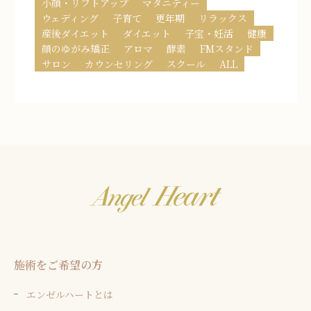
小顔・リフトアップ
マタニティー
ウェディング
子育て
更年期
リラックス
産後ダイエット
ダイエット
子宝・妊活
健康
顔のゆがみ矯正
アロマ
酵素
FMスタンド
サロン
カウンセリング
スクール
ALL
施術をご希望の方
エンゼルハートとは