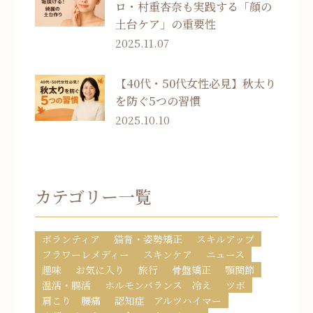
ロ・村重杏奈も実践する「顔の
土台ケア」の重要性
2025.11.07
【40代・50代女性必見】秋太り
を防ぐ5つの習慣
2025.10.10
カテゴリー一覧
ボランティア
猫背・姿勢矯正
スキルアップ
フラワーレメディー
スキンケア
ニュース
趣味
お気に入り
旅行
骨盤矯正
顎関節
温活・腸活
ホルモンバランス 冷え
ツボ
肩こり 腰痛
認知症 アルツハイマー