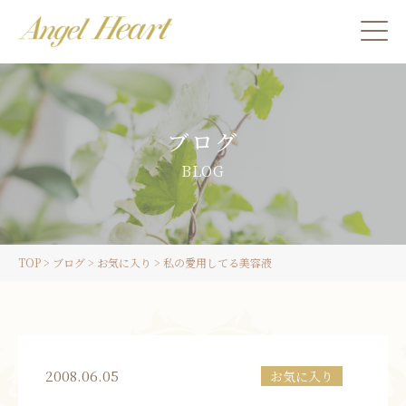
施術をご希望の方
ブログ
カウンセリングをご希望の方へ
BLOG
スクール受講生の方へ
TOP
>
ブログ
>
お気に入り
>
私の愛用してる美容液
LINE
ご予約
2008.06.05
お気に入り