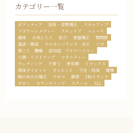
カテゴリー一覧
ボランティア
猫背・姿勢矯正
スキルアップ
フラワーレメディー
スキンケア
ニュース
趣味
お気に入り
旅行
骨盤矯正
顎関節
温活・腸活
ホルモンバランス 冷え
ツボ
肩こり 腰痛
認知症 アルツハイマー
小顔・リフトアップ
マタニティー
ウェディング
子育て
更年期
リラックス
産後ダイエット
ダイエット
子宝・妊活
健康
顔のゆがみ矯正
アロマ
酵素
FMスタンド
サロン
カウンセリング
スクール
ALL