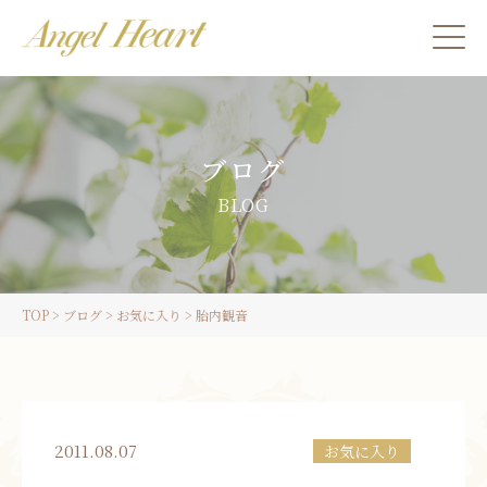
施術をご希望の方
ブログ
カウンセリングをご希望の方へ
BLOG
スクール受講生の方へ
TOP
>
ブログ
>
お気に入り
>
胎内観音
LINE
ご予約
2011.08.07
お気に入り