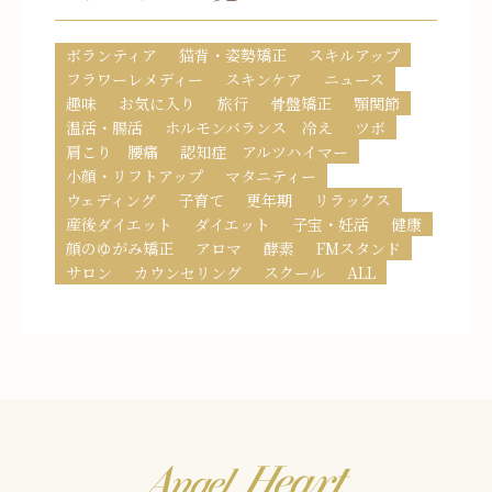
ボランティア
猫背・姿勢矯正
スキルアップ
フラワーレメディー
スキンケア
ニュース
趣味
お気に入り
旅行
骨盤矯正
顎関節
温活・腸活
ホルモンバランス 冷え
ツボ
肩こり 腰痛
認知症 アルツハイマー
小顔・リフトアップ
マタニティー
ウェディング
子育て
更年期
リラックス
産後ダイエット
ダイエット
子宝・妊活
健康
顔のゆがみ矯正
アロマ
酵素
FMスタンド
サロン
カウンセリング
スクール
ALL