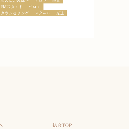
顔のゆがみ矯正
アロマ
酵素
FMスタンド
サロン
カウンセリング
スクール
ALL
へ
総合TOP