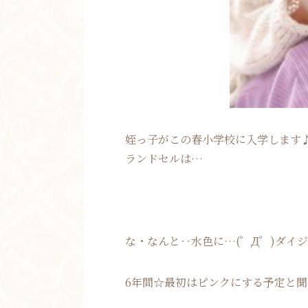
姪っ子がこの春小学校に入学します
ランドセルは…
な・なんと‥水色に…(゜Д゜)ダイジョ
6年間☆最初はピンクにする予定と