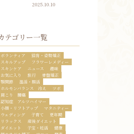
2025.10.10
カテゴリー一覧
ボランティア
猫背・姿勢矯正
スキルアップ
フラワーレメディー
スキンケア
ニュース
趣味
お気に入り
旅行
骨盤矯正
顎関節
温活・腸活
ホルモンバランス 冷え
ツボ
肩こり 腰痛
認知症 アルツハイマー
小顔・リフトアップ
マタニティー
ウェディング
子育て
更年期
リラックス
産後ダイエット
ダイエット
子宝・妊活
健康