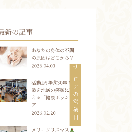
お知らせ
最新の記事
ブログ
お客様の声
あなたの身体の不調
活動実績
の原因はどこから？
2026.04.03
サロンの営業日
活動1周年㊗30年の経
験を地域の笑顔に変
える「健康ボランティ
ア」
2026.02.20
メリークリスマス