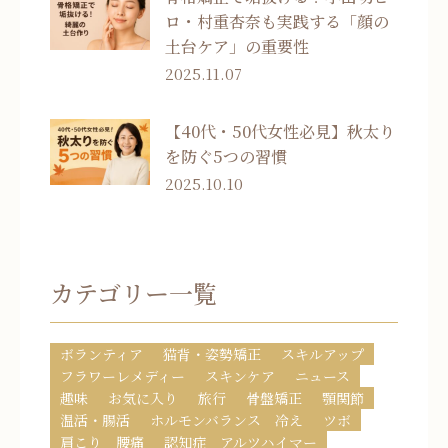
ロ・村重杏奈も実践する「顔の
土台ケア」の重要性
2025.11.07
【40代・50代女性必見】秋太り
を防ぐ5つの習慣
2025.10.10
カテゴリー一覧
ボランティア
猫背・姿勢矯正
スキルアップ
フラワーレメディー
スキンケア
ニュース
趣味
お気に入り
旅行
骨盤矯正
顎関節
温活・腸活
ホルモンバランス 冷え
ツボ
肩こり 腰痛
認知症 アルツハイマー