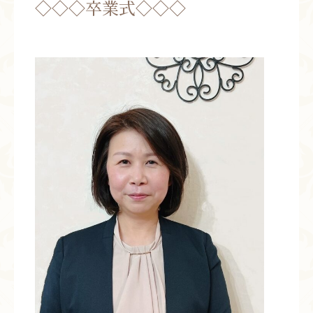
◇◇◇卒業式◇◇◇
お問い合わせ
お知らせ
ブログ
お客様の声
活動実績