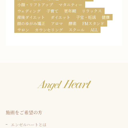
小顔・リフトアップ
マタニティー
ウェディング
子育て
更年期
リラックス
産後ダイエット
ダイエット
子宝・妊活
健康
顔のゆがみ矯正
アロマ
酵素
FMスタンド
サロン
カウンセリング
スクール
ALL
施術をご希望の方
エンゼルハートとは