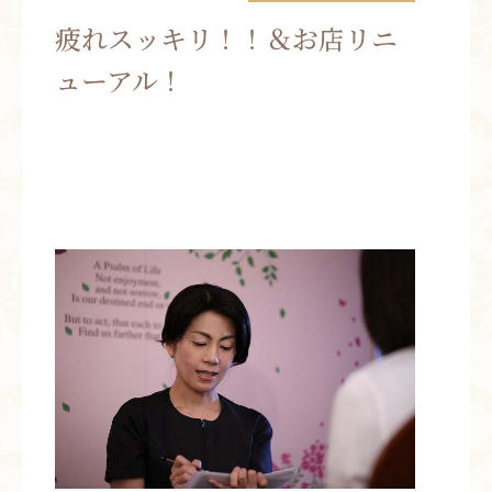
お問い合わせ
疲れスッキリ！！＆お店リニ
ューアル！
お知らせ
ブログ
お客様の声
活動実績