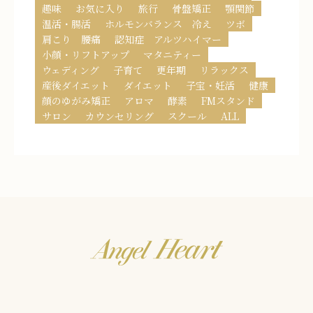
趣味
お気に入り
旅行
骨盤矯正
顎関節
温活・腸活
ホルモンバランス 冷え
ツボ
肩こり 腰痛
認知症 アルツハイマー
小顔・リフトアップ
マタニティー
ウェディング
子育て
更年期
リラックス
産後ダイエット
ダイエット
子宝・妊活
健康
顔のゆがみ矯正
アロマ
酵素
FMスタンド
サロン
カウンセリング
スクール
ALL