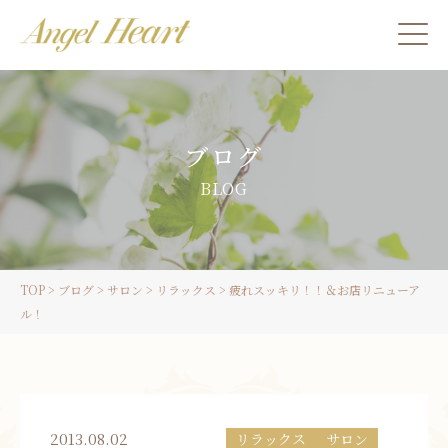
施術をご希望の方
ブログ
カウンセリングをご希望の方へ
BLOG
スクール受講生の方へ
TOP
>
ブログ
>
サロン
>
リラックス
>
疲れスッキリ！！＆お店リニューア
LINE
ル！
ご予約
2013.08.02
リラックス
サロン