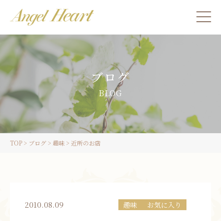
施術をご希望の方
ブログ
カウンセリングをご希望の方へ
BLOG
スクール受講生の方へ
TOP
>
ブログ
>
趣味
>
近所のお店
LINE
ご予約
2010.08.09
趣味
お気に入り