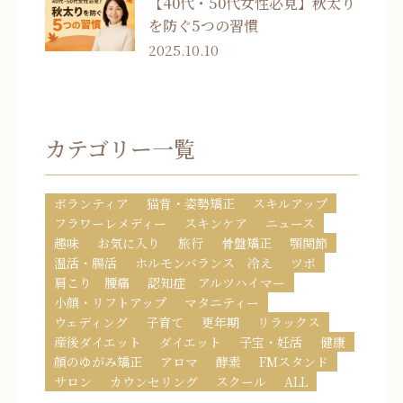
【40代・50代女性必見】秋太り
を防ぐ5つの習慣
2025.10.10
カテゴリー一覧
ボランティア
猫背・姿勢矯正
スキルアップ
フラワーレメディー
スキンケア
ニュース
趣味
お気に入り
旅行
骨盤矯正
顎関節
温活・腸活
ホルモンバランス 冷え
ツボ
肩こり 腰痛
認知症 アルツハイマー
小顔・リフトアップ
マタニティー
ウェディング
子育て
更年期
リラックス
産後ダイエット
ダイエット
子宝・妊活
健康
顔のゆがみ矯正
アロマ
酵素
FMスタンド
サロン
カウンセリング
スクール
ALL