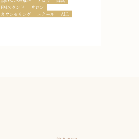
顔のゆがみ矯正
アロマ
酵素
FMスタンド
サロン
カウンセリング
スクール
ALL