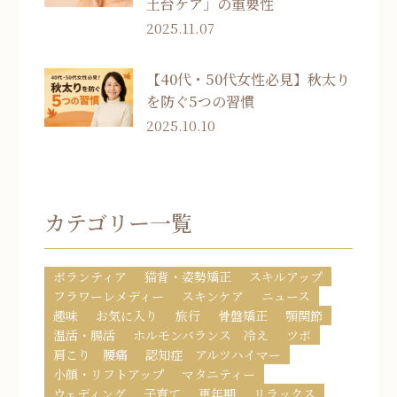
土台ケア」の重要性
2025.11.07
【40代・50代女性必見】秋太り
を防ぐ5つの習慣
2025.10.10
カテゴリー一覧
ボランティア
猫背・姿勢矯正
スキルアップ
フラワーレメディー
スキンケア
ニュース
趣味
お気に入り
旅行
骨盤矯正
顎関節
温活・腸活
ホルモンバランス 冷え
ツボ
肩こり 腰痛
認知症 アルツハイマー
小顔・リフトアップ
マタニティー
ウェディング
子育て
更年期
リラックス