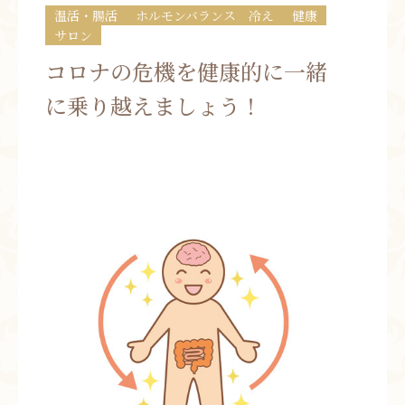
温活・腸活
ホルモンバランス 冷え
健康
お問い合わせ
サロン
コロナの危機を健康的に一緒
お知らせ
に乗り越えましょう！
ブログ
お客様の声
活動実績