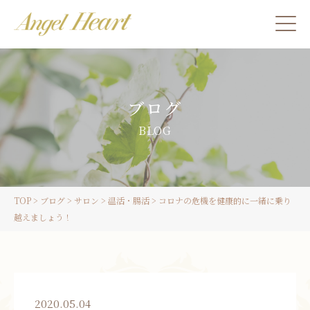
施術をご希望の方
ブログ
カウンセリングをご希望の方へ
BLOG
スクール受講生の方へ
TOP
>
ブログ
>
サロン
>
温活・腸活
>
コロナの危機を健康的に一緒に乗り
LINE
越えましょう！
ご予約
2020.05.04