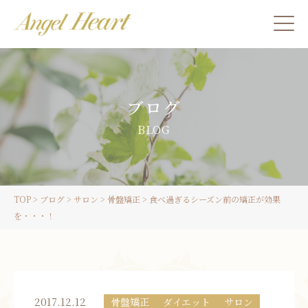
施術をご希望の方
ブログ
カウンセリングをご希望の方へ
BLOG
スクール受講生の方へ
TOP
>
ブログ
>
サロン
>
骨盤矯正
>
食べ過ぎるシーズン前の矯正が効果
LINE
を・・・！
ご予約
2017.12.12
骨盤矯正
ダイエット
サロン