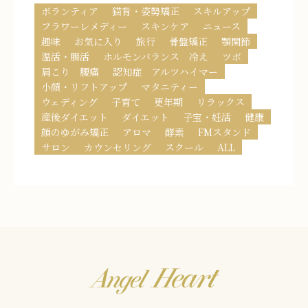
ボランティア
猫背・姿勢矯正
スキルアップ
フラワーレメディー
スキンケア
ニュース
趣味
お気に入り
旅行
骨盤矯正
顎関節
温活・腸活
ホルモンバランス 冷え
ツボ
肩こり 腰痛
認知症 アルツハイマー
小顔・リフトアップ
マタニティー
ウェディング
子育て
更年期
リラックス
産後ダイエット
ダイエット
子宝・妊活
健康
顔のゆがみ矯正
アロマ
酵素
FMスタンド
サロン
カウンセリング
スクール
ALL