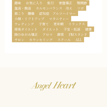
趣味
お気に入り
旅行
骨盤矯正
顎関節
温活・腸活
ホルモンバランス 冷え
ツボ
肩こり 腰痛
認知症 アルツハイマー
小顔・リフトアップ
マタニティー
ウェディング
子育て
更年期
リラックス
産後ダイエット
ダイエット
子宝・妊活
健康
顔のゆがみ矯正
アロマ
酵素
FMスタンド
サロン
カウンセリング
スクール
ALL