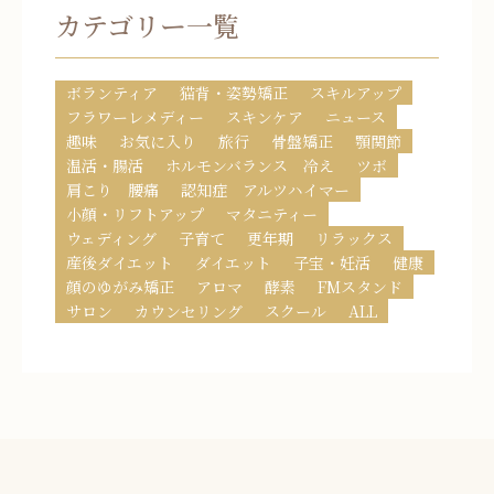
カテゴリー一覧
ボランティア
猫背・姿勢矯正
スキルアップ
フラワーレメディー
スキンケア
ニュース
趣味
お気に入り
旅行
骨盤矯正
顎関節
温活・腸活
ホルモンバランス 冷え
ツボ
肩こり 腰痛
認知症 アルツハイマー
小顔・リフトアップ
マタニティー
ウェディング
子育て
更年期
リラックス
産後ダイエット
ダイエット
子宝・妊活
健康
顔のゆがみ矯正
アロマ
酵素
FMスタンド
サロン
カウンセリング
スクール
ALL