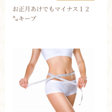
お問い合わせ
お正月あけでもマイナス１２
㌔キープ
お知らせ
ブログ
お客様の声
活動実績