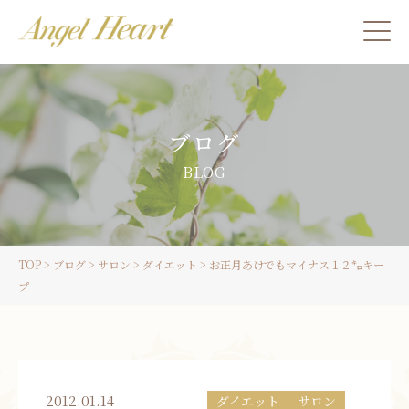
施術をご希望の方
ブログ
カウンセリングをご希望の方へ
BLOG
スクール受講生の方へ
TOP
>
ブログ
>
サロン
>
ダイエット
>
お正月あけでもマイナス１２㌔キー
LINE
プ
ご予約
2012.01.14
ダイエット
サロン