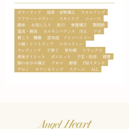
ボランティア
猫背・姿勢矯正
スキルアップ
フラワーレメディー
スキンケア
ニュース
趣味
お気に入り
旅行
骨盤矯正
顎関節
温活・腸活
ホルモンバランス 冷え
ツボ
肩こり 腰痛
認知症 アルツハイマー
小顔・リフトアップ
マタニティー
ウェディング
子育て
更年期
リラックス
産後ダイエット
ダイエット
子宝・妊活
健康
顔のゆがみ矯正
アロマ
酵素
FMスタンド
サロン
カウンセリング
スクール
ALL