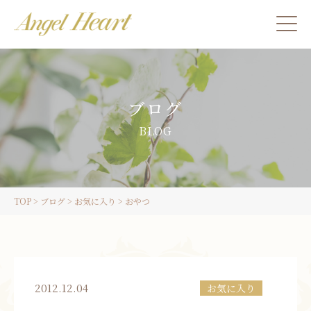
施術をご希望の方
ブログ
カウンセリングをご希望の方へ
BLOG
スクール受講生の方へ
TOP
>
ブログ
>
お気に入り
>
おやつ
LINE
ご予約
2012.12.04
お気に入り