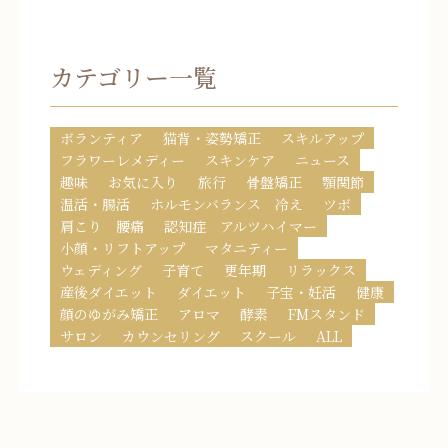
カテゴリー一覧
ボランティア
猫背・姿勢矯正
スキルアップ
フラワーレメディー
スキンケア
ニュース
趣味
お気に入り
旅行
骨盤矯正
顎関節
温活・腸活
ホルモンバランス 冷え
ツボ
肩こり 腰痛
認知症 アルツハイマー
小顔・リフトアップ
マタニティー
ウェディング
子育て
更年期
リラックス
産後ダイエット
ダイエット
子宝・妊活
健康
顔のゆがみ矯正
アロマ
酵素
FMスタンド
サロン
カウンセリング
スクール
ALL