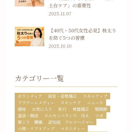
土台ケア」の重要性
2025.11.07
【40代・50代女性必見】秋太り
を防ぐ5つの習慣
2025.10.10
カテゴリー一覧
ボランティア
猫背・姿勢矯正
スキルアップ
フラワーレメディー
スキンケア
ニュース
趣味
お気に入り
旅行
骨盤矯正
顎関節
温活・腸活
ホルモンバランス 冷え
ツボ
肩こり 腰痛
認知症 アルツハイマー
小顔・リフトアップ
マタニティー