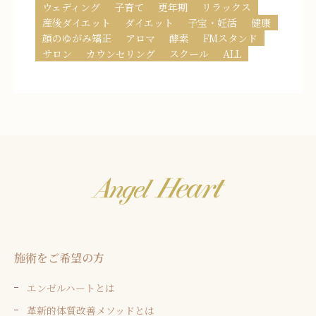
ウェディング
子育て
更年期
リラックス
産後ダイエット
ダイエット
子宝・妊活
健康
顔のゆがみ矯正
アロマ
酵素
FMスタンド
サロン
カウンセリング
スクール
ALL
施術をご希望の方
エンゼルハートとは
革新的体質改善メソッドとは