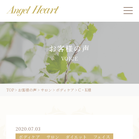
施術をご希望の方
お客様の声
カウンセリングをご希望の方へ
VOICE
スクール受講生の方へ
TOP
>
お客様の声
>
サロン
>
ボディケア
>
C・K様
LINE
ご予約
2020.07.03
ボディケア
サロン
ダイエット
フェイス