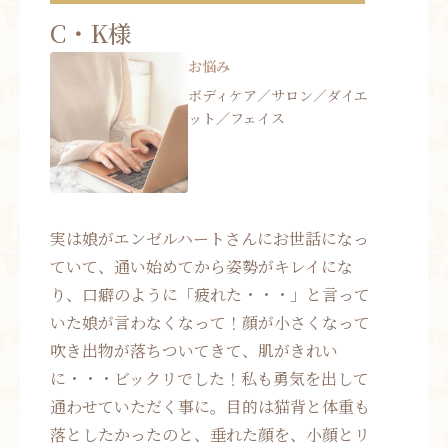
お問い合わせ
C・K様
お悩み
お知らせ
ボディケア／サロン／ダイエ
ブログ
ット／フェイス
お客様の声
活動実績
実は娘がエンゼルハートさんにお世話になっ
ていて、通い始めてから姿勢がキレイにな
り、口癖のように「疲れた・・・」と言って
いた娘が言わなくなって！顔が小さくなって
吹き出物が落ちついてきて、肌がきれい
に・・・ビックリでした！私も勇気を出して
通わせていただく事に。目的は猫背と体重も
落としたかったのと、垂れた顔を、小顔とリ