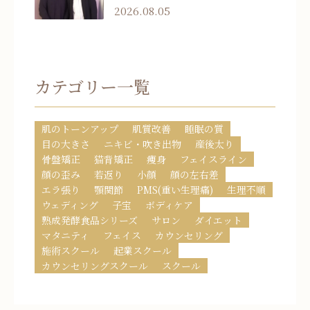
2026.08.05
カテゴリー一覧
肌のトーンアップ
肌質改善
睡眠の質
目の大きさ
ニキビ・吹き出物
産後太り
骨盤矯正
猫背矯正
痩身
フェイスライン
顔の歪み
若返り
小顔
顔の左右差
エラ張り
顎関節
PMS(重い生理痛)
生理不順
ウェディング
子宝
ボディケア
熟成発酵食品シリーズ
サロン
ダイエット
マタニティ
フェイス
カウンセリング
施術スクール
起業スクール
カウンセリングスクール
スクール