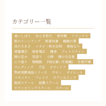
カテゴリー一覧
食いしばり
ゆらぎ世代
更年期
リラックス
肌のトーンアップ
肌質改善
睡眠の質
目の大きさ
ニキビ・吹き出物
産後太り
骨盤矯正
猫背矯正
痩身
フェイスライン
顔の歪み
若返り
小顔
顔の左右差
エラ張り
顎関節
PMS(重い生理痛)
生理不順
ウェディング
子宝
ボディケア
熟成発酵食品シリーズ
サロン
ダイエット
マタニティ
フェイス
カウンセリング
施術スクール
起業スクール
カウンセリングスクール
スクール