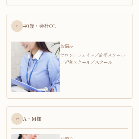
40歳・会社OL
11
お悩み
サロン／フェイス／施術スクール
／起業スクール／スクール
A・M様
12
お悩み