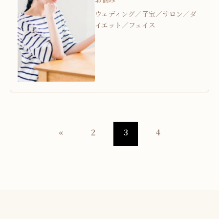
ウェディング／子宝／サロン／ダ
イエット／フェイス
«
2
3
4