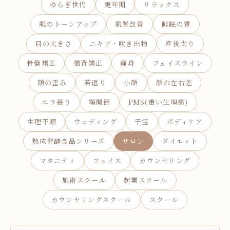
ゆらぎ世代
更年期
リラックス
お問い合わせ
肌のトーンアップ
肌質改善
睡眠の質
お知らせ
目の大きさ
ニキビ・吹き出物
産後太り
ブログ
骨盤矯正
猫背矯正
痩身
フェイスライン
お客様の声
顔の歪み
若返り
小顔
顔の左右差
活動実績
エラ張り
顎関節
PMS(重い生理痛)
生理不順
ウェディング
子宝
ボディケア
熟成発酵食品シリーズ
サロン
ダイエット
マタニティ
フェイス
カウンセリング
施術スクール
起業スクール
カウンセリングスクール
スクール