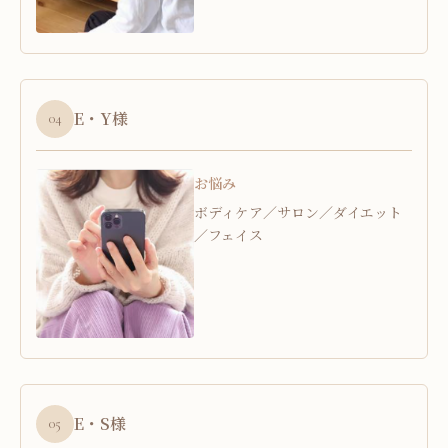
E・Y様
04
お悩み
ボディケア／サロン／ダイエット
／フェイス
E・S様
05