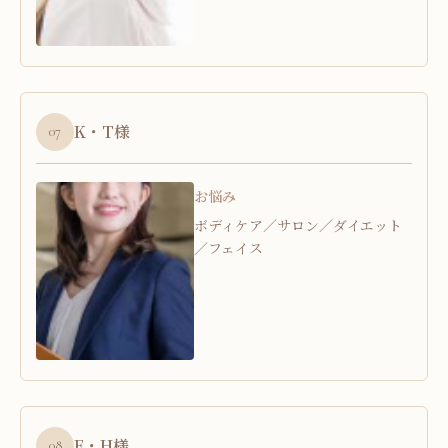
K・T様
07
お悩み
ボディケア／サロン／ダイエット
／フェイス
E・H様
08