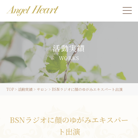
施術をご希望の方
活動実績
カウンセリングをご希望の方へ
WORKS
スクール受講生の方へ
TOP
>
活動実績
>
サロン
>
BSNラジオに顔のゆがみエキスパート出演
LINE
BSNラジオに顔のゆがみエキスパー
ご予約
ト出演