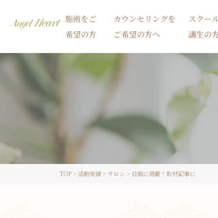
施術をご
カウンセリングを
スクー
希望の方
ご希望の方へ
講生の
施術をご希望の方
カウンセリングをご希望の方へ
スクール受講生の方へ
TOP
>
活動実績
>
サロン
>
日報に掲載！取材記事に