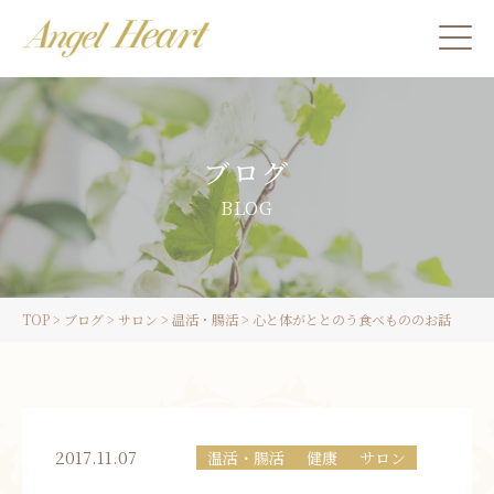
施術をご希望の方
ブログ
カウンセリングをご希望の方へ
BLOG
スクール受講生の方へ
TOP
>
ブログ
>
サロン
>
温活・腸活
>
心と体がととのう食べもののお話
LINE
ご予約
2017.11.07
温活・腸活
健康
サロン