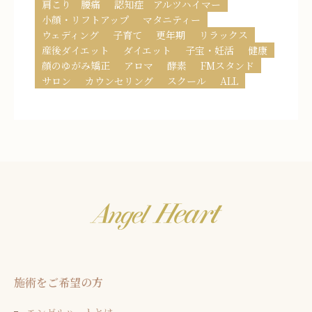
肩こり 腰痛
認知症 アルツハイマー
小顔・リフトアップ
マタニティー
ウェディング
子育て
更年期
リラックス
産後ダイエット
ダイエット
子宝・妊活
健康
顔のゆがみ矯正
アロマ
酵素
FMスタンド
サロン
カウンセリング
スクール
ALL
施術をご希望の方
エンゼルハートとは