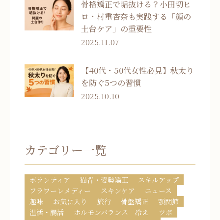
骨格矯正で垢抜ける？小田切ヒ
ロ・村重杏奈も実践する「顔の
土台ケア」の重要性
2025.11.07
【40代・50代女性必見】秋太り
を防ぐ5つの習慣
2025.10.10
カテゴリー一覧
ボランティア
猫背・姿勢矯正
スキルアップ
フラワーレメディー
スキンケア
ニュース
趣味
お気に入り
旅行
骨盤矯正
顎関節
温活・腸活
ホルモンバランス 冷え
ツボ