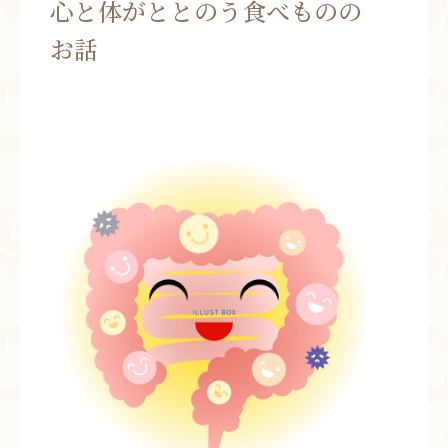
心と体がととのう食べものの
お問い合わせ
お話
お知らせ
ブログ
お客様の声
活動実績