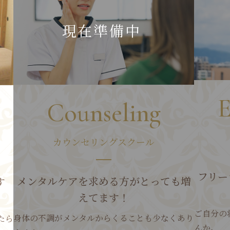
E
Counseling
カウンセリングスクール
フリー
メンタルケアを求める方がとっても増
す
えてます！
ご自分の
身体の不調がメンタルからくることも少なくあり
たら
んか。