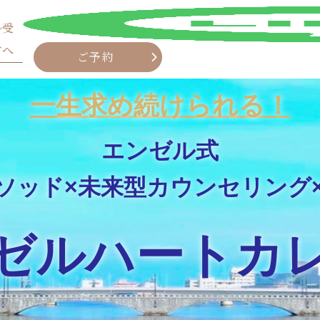
ル受
方へ
ご予約
一生求め続けられる！
エンゼル式
ソッド×未来型カウンセリング
LINE
ゼルハートカ
ご予約