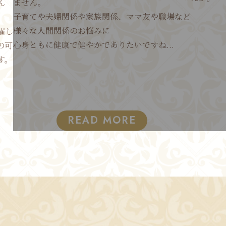
ません。
ん
子育てや夫婦関係や家族関係、ママ友や職場など
様々な人間関係のお悩みに
躍し
心身ともに健康で健やかでありたいですね...
の可
す。
READ MORE