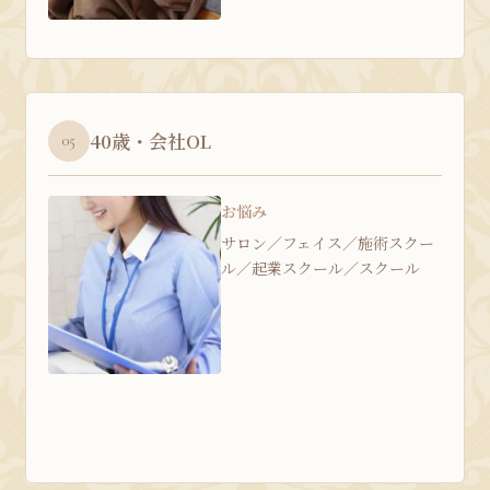
40歳・会社OL
05
お悩み
サロン／フェイス／施術スクー
ル／起業スクール／スクール