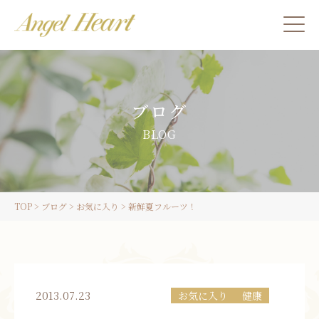
施術をご希望の方
ブログ
カウンセリングをご希望の方へ
BLOG
スクール受講生の方へ
TOP
>
ブログ
>
お気に入り
>
新鮮夏フルーツ！
LINE
ご予約
2013.07.23
お気に入り
健康