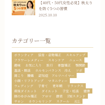
【40代・50代女性必見】秋太り
を防ぐ5つの習慣
2025.10.10
カテゴリー一覧
ボランティア
猫背・姿勢矯正
スキルアップ
フラワーレメディー
スキンケア
ニュース
趣味
お気に入り
旅行
骨盤矯正
顎関節
温活・腸活
ホルモンバランス 冷え
ツボ
肩こり 腰痛
認知症 アルツハイマー
小顔・リフトアップ
マタニティー
ウェディング
子育て
更年期
リラックス
産後ダイエット
ダイエット
子宝・妊活
健康
顔のゆがみ矯正
アロマ
酵素
FMスタンド
サロン
カウンセリング
スクール
ALL