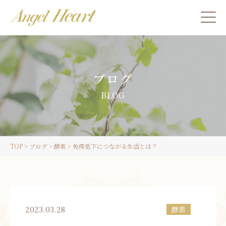
施術をご希望の方
ブログ
カウンセリングをご希望の方へ
BLOG
スクール受講生の方へ
TOP
>
ブログ
>
酵素
>
免疫低下につながる生活とは？
LINE
ご予約
2023.03.28
酵素