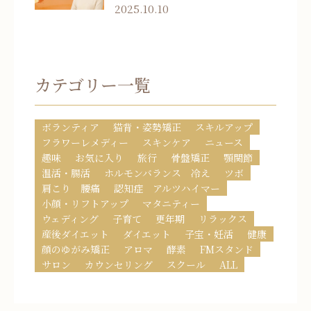
2025.10.10
カテゴリー一覧
ボランティア
猫背・姿勢矯正
スキルアップ
フラワーレメディー
スキンケア
ニュース
趣味
お気に入り
旅行
骨盤矯正
顎関節
温活・腸活
ホルモンバランス 冷え
ツボ
肩こり 腰痛
認知症 アルツハイマー
小顔・リフトアップ
マタニティー
ウェディング
子育て
更年期
リラックス
産後ダイエット
ダイエット
子宝・妊活
健康
顔のゆがみ矯正
アロマ
酵素
FMスタンド
サロン
カウンセリング
スクール
ALL